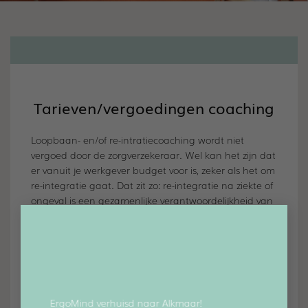
Tarieven/vergoedingen coaching
Loopbaan- en/of re-intratiecoaching wordt niet
vergoed door de zorgverzekeraar. Wel kan het zijn dat
er vanuit je werkgever budget voor is, zeker als het om
re-integratie gaat. Dat zit zo: re-integratie na ziekte of
ongeval is een gezamenlijke verantwoordelijkheid van
×
werkgever en werknemer.
Wij bieden begeleiding bij re-integratie in het 1e
spoor. Dat houdt in dat we een plan voor je maken
om terug te keren in je eigen functie bij je eigen
werkgever. Re-integratie 1e spoor volgt uit de
Wet
ErgoMind verhuisd naar Alkmaar!
Poortwachter (WVP)
die stelt dat werkgever en